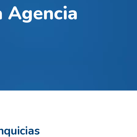
a Agencia
nquicias